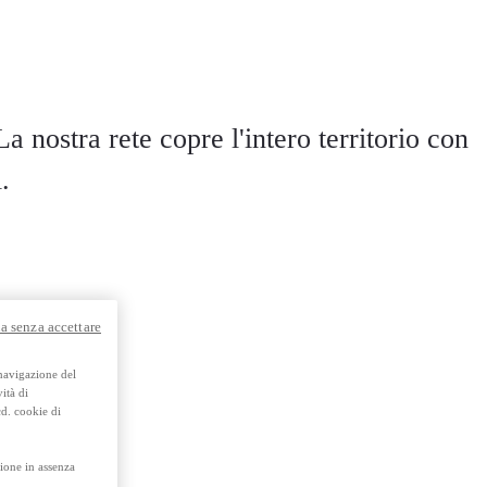
a nostra rete copre l'intero territorio con
.
a senza accettare
 navigazione del
ità di
cd. cookie di
ione in assenza