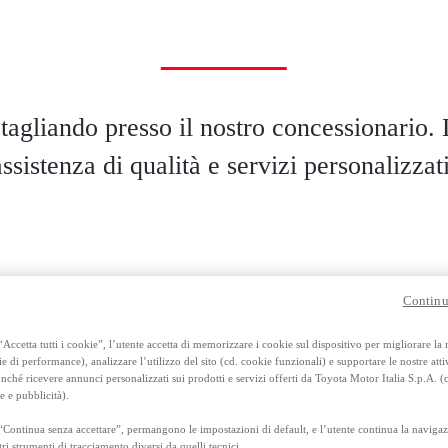
 tagliando presso il nostro concessionario. L
assistenza di qualità e servizi personalizzati
Continu
Accetta tutti i cookie”, l’utente accetta di memorizzare i cookie sul dispositivo per migliorare la
ie di performance), analizzare l’utilizzo del sito (cd. cookie funzionali) e supportare le nostre attiv
ché ricevere annunci personalizzati sui prodotti e servizi offerti da Toyota Motor Italia S.p.A. (
e e pubblicità).
“Continua senza accettare”, permangono le impostazioni di default, e l’utente continua la navigaz
tri strumenti di tracciamento diversi da quelli tecnici.