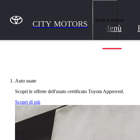
Passa al contenuto principale
(Premi invio)
CITY MOTORS
Scorri a sinistra
CITY MOTORS
Menù
Auto usate
Scopri le offerte dell'usato certificato Toyota Approved.
Scopri di più