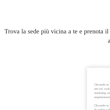
Trova la sede più vicina a te e prenota il
Cliccando su “
sito (cd. cook
marketing, non
targetizzazion
Cliccando su 
di cookie o al