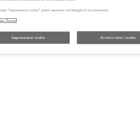
tasto “Impostazioni cookie” potrai esprimere nel dettaglio le tue preferenze.
sito Toyota
Impostazioni cookie
Accetta tutti i cookie